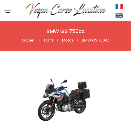
BMW GS 750cc
Accueil
Tarifs
Motos
BMW GS 750cc